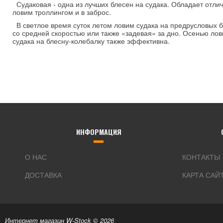
Судаковая - одна из лучших блесен на судака. Обладает отличн
ловим троллингом и в заброс.
В светлое время суток летом ловим судака на предрусловых б
со средней скоростью или также «задевая» за дно. Осенью лов
судака на блесну-колебалку также эффективна.
ИНФОРМАЦИЯ
О НАС
КОНТАКТЫ
ДОСТАВКА
КАРТА САЙ
Интернет магазин W-Stock © 2026