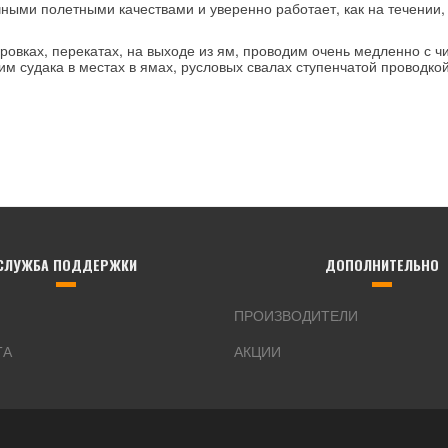
ыми полетными качествами и уверенно работает, как на течении, т
ровках, перекатах, на выходе из ям, проводим очень медленно с ч
им судака в местах в ямах, русловых свалах ступенчатой проводко
СЛУЖБА ПОДДЕРЖКИ
ДОПОЛНИТЕЛЬНО
ПРОИЗВОДИТЕЛИ
ТА
АКЦИИ