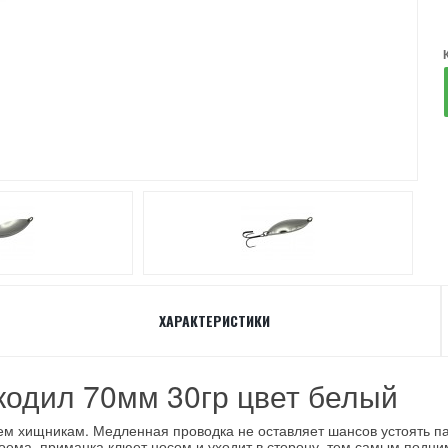
ХАРАКТЕРИСТИКИ
кодил 70мм 30гр цвет белый
ем хищникам. Медленная проводка не оставляет шансов устоять па
одоема, приманка клюет носом и уходит в сторону, тем самым под