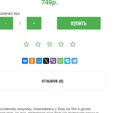
749р.
КОЛИЧЕСТВО
КУПИТЬ
-
+
ОТЗЫВОВ (0)
ссивному хищнику, покачиваясь с боку на бок и делая
нимая муть со дна, привлекая еще больше внимания хищных