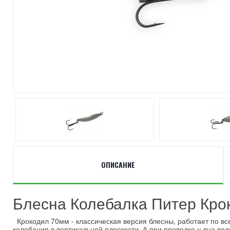
ОПИСАНИЕ
Блесна Колебалка Питер Кро
Крокодил 70мм - классическая версия блесны, работает по вс
колебания в вертикальной плоскости. А при проводке у дна в