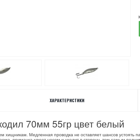
ХАРАКТЕРИСТИКИ
кодил 70мм 55гр цвет белый
ем хищникам. Медленная проводка не оставляет шансов устоять па
одоема, приманка клюет носом и уходит в сторону, тем самым под