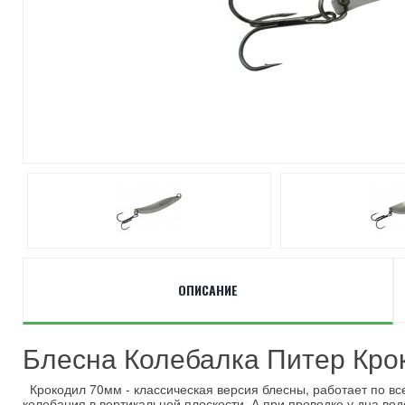
ОПИСАНИЕ
Блесна Колебалка Питер Кро
Крокодил 70мм - классическая версия блесны, работает по вс
колебания в вертикальной плоскости. А при проводке у дна в