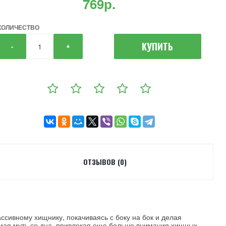
769р.
КОЛИЧЕСТВО
КУПИТЬ
-
+
ОТЗЫВОВ (0)
ссивному хищнику, покачиваясь с боку на бок и делая
нимая муть со дна, привлекая еще больше внимания хищных