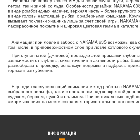
Небольшой воблер класса VIB для ловли окуня, щуки, жереха
летом, так и зимой со льда. Особенности дизайна: NAKAMA 6
в виде ромбовидных насечек, верхняя часть – более крупного
в виде головы настоящей рыбки, с жаберными крышками. Круп
вызывает поклевки хищника лишь за счет своей игры. NAKAMA
лакокрасочное покрытие и широкая цветовая гамма в каталоге.
Анимация: при ловле в заброс с NAKAMA 63S возможны два ос
том числе, в приповерхностном слое при ловле котлового окун
При ступенчатой (джиговой) проводке этой приманки глубины 
зависимости от глубины, силы течения и активности рыбы. Важ
разнообразить проводку, используя подрывы и подбросы прим
горизонт заглубления.
Еще один заслуживающий внимания метод работы с NAKAMA 63S
выбранного рельефа, так и с постановки над конкретной донно
судаком, бершом, щукой и налимом. При вертикальных подброс
«мормышении» на месте сохраняет горизонтальное положение 
ИНФОРМАЦИЯ