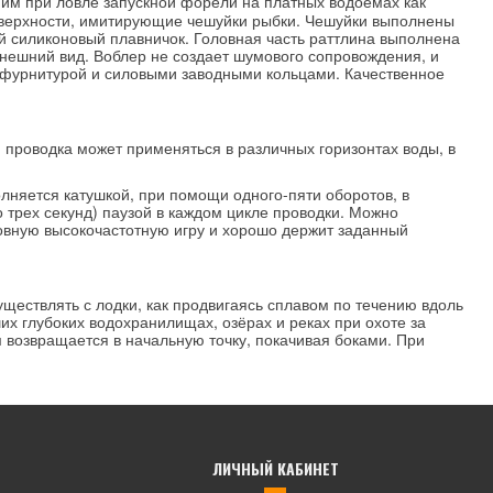
ним при ловле запускной форели на платных водоёмах как
оверхности, имитирующие чешуйки рыбки. Чешуйки выполнены
ой силиконовый плавничок. Головная часть раттлина выполнена
нешний вид. Воблер не создает шумового сопровождения, и
 фурнитурой и силовыми заводными кольцами. Качественное
проводка может применяться в различных горизонтах воды, в
лняется катушкой, при помощи одного-пяти оборотов, в
о трех секунд) паузой в каждом цикле проводки. Можно
овную высокочастотную игру и хорошо держит заданный
ествлять с лодки, как продвигаясь сплавом по течению вдоль
их глубоких водохранилищах, озёрах и реках при охоте за
 возвращается в начальную точку, покачивая боками. При
ЛИЧНЫЙ КАБИНЕТ