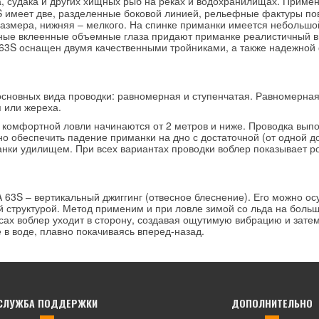
, судака и других хищных рыб на реках и водохранилищах. Приме
3S имеет две, разделенные боковой линией, рельефные фактуры п
 размера, нижняя – мелкого. На спинке приманки имеется небольш
ные вклеенные объемные глаза придают приманке реалистичный в
 63S оснащен двумя качественными тройниками, а также надежной
новных вида проводки: равномерная и ступенчатая. Равномерная 
я или жереха.
комфортной ловли начинаются от 2 метров и ниже. Проводка выпо
но обеспечить падение приманки на дно с достаточной (от одной д
анки удилищем. При всех вариантах проводки воблер показывает р
 – вертикальный джиггинг (отвесное блеснение). Его можно осущ
й структурой. Метод применим и при ловле зимой со льда на больш
ах воблер уходит в сторону, создавая ощутимую вибрацию и затем
в воде, плавно покачиваясь вперед-назад.
СЛУЖБА ПОДДЕРЖКИ
ДОПОЛНИТЕЛЬНО